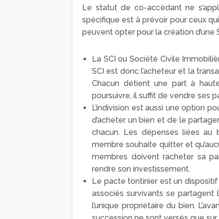
Le statut de co-accédant ne s’appl
spécifique est à prévoir pour ceux qu
peuvent opter pour la création d’une SCI
La SCI ou Société Civile Immobiliè
SCI est donc l’acheteur et la transa
Chacun détient une part à haute
poursuivre, il suffit de vendre ses pa
L’indivision est aussi une option p
d’acheter un bien et de le partage
chacun. Les dépenses liées au bi
membre souhaite quitter et qu’aucu
membres doivent racheter sa par
rendre son investissement.
Le pacte tontinier est un disposit
associés survivants se partagent l
l’unique propriétaire du bien. L’av
succession ne sont versés que sur 