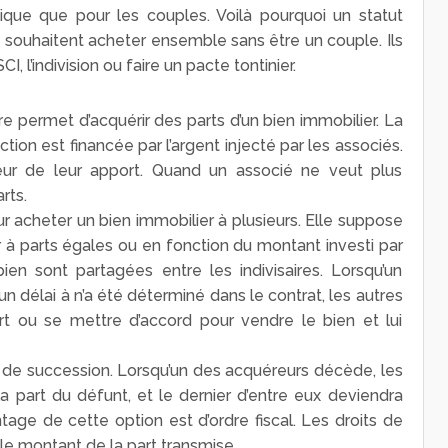
ique que pour les couples. Voilà pourquoi un statut
i souhaitent acheter ensemble sans être un couple. Ils
, l’indivision ou faire un pacte tontinier.
re permet d’acquérir des parts d’un bien immobilier. La
ction est financée par l’argent injecté par les associés.
ur de leur apport. Quand un associé ne veut plus
rts.
our acheter un bien immobilier à plusieurs. Elle suppose
r à parts égales ou en fonction du montant investi par
en sont partagées entre les indivisaires. Lorsqu’un
n délai à n’a été déterminé dans le contrat, les autres
t ou se mettre d’accord pour vendre le bien et lui
if de succession. Lorsqu’un des acquéreurs décède, les
a part du défunt, et le dernier d’entre eux deviendra
antage de cette option est d’ordre fiscal. Les droits de
le montant de la part transmise.