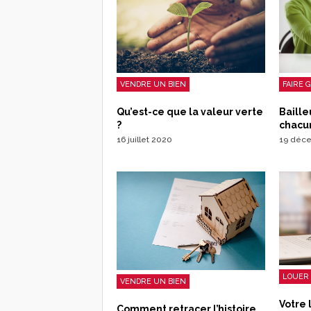
VENDRE UN BIEN
FAIRE 
Qu’est-ce que la valeur verte
Baille
?
chacun
16 juillet 2020
19 déc
LOUER 
VENDRE UN BIEN
Votre 
Comment retracer l’histoire