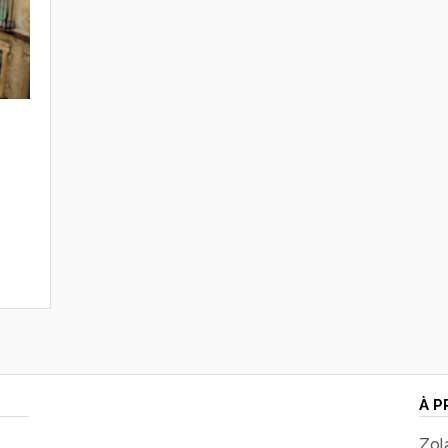
À P
Zol