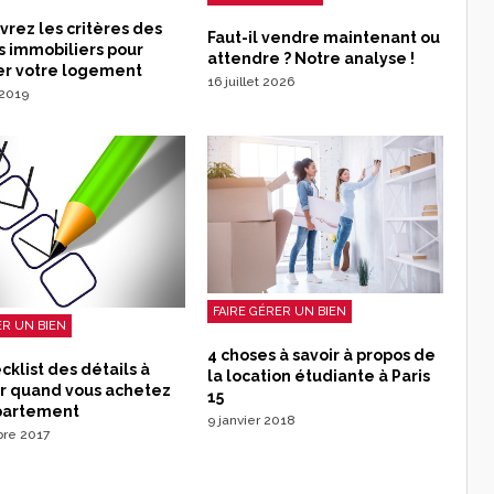
rez les critères des
Faut-il vendre maintenant ou
s immobiliers pour
attendre ? Notre analyse !
er votre logement
16 juillet 2026
t 2019
FAIRE GÉRER UN BIEN
R UN BIEN
4 choses à savoir à propos de
cklist des détails à
la location étudiante à Paris
er quand vous achetez
15
partement
9 janvier 2018
bre 2017