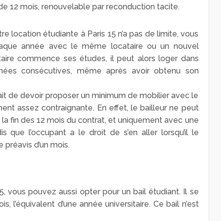
 de 12 mois, renouvelable par reconduction tacite.
re location étudiante à Paris 15 n’a pas de limite, vous
haque année avec le même locataire ou un nouvel
taire commence ses études, il peut alors loger dans
nnées consécutives, même après avoir obtenu son
 fait de devoir proposer un minimum de mobilier avec le
ment assez contraignante. En effet, le bailleur ne peut
la fin des 12 mois du contrat, et uniquement avec une
dis que l’occupant a le droit de s’en aller lorsqu’il le
e préavis d’un mois.
5, vous pouvez aussi opter pour un bail étudiant. Il se
s, l’équivalent d’une année universitaire. Ce bail n’est