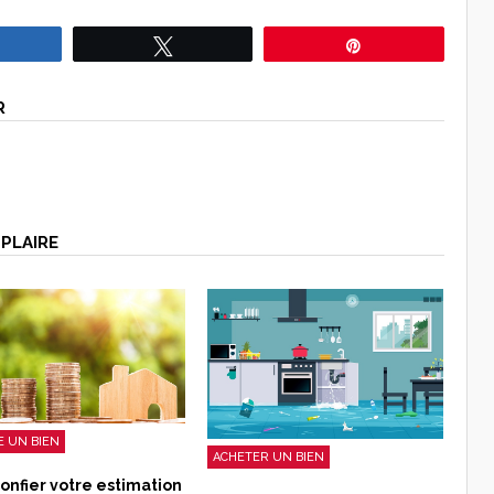
Partagez
Tweetez
Épingle
R
PLAIRE
 UN BIEN
ACHETER UN BIEN
confier votre estimation