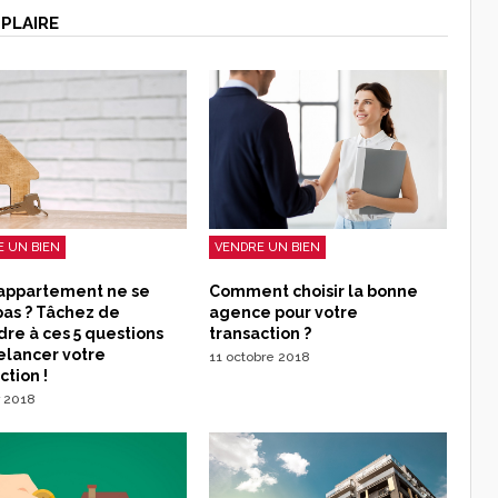
PLAIRE
VENDRE UN BIEN
 UN BIEN
Comment choisir la bonne
 appartement ne se
agence pour votre
pas ? Tâchez de
transaction ?
re à ces 5 questions
elancer votre
11 octobre 2018
ction !
r 2018