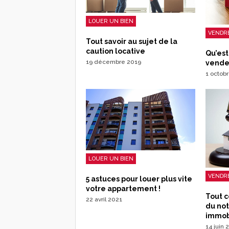
LOUER UN BIEN
VENDRE
Tout savoir au sujet de la
caution locative
Qu’est
19 décembre 2019
vende
1 octob
LOUER UN BIEN
VENDRE
5 astuces pour louer plus vite
votre appartement !
Tout c
22 avril 2021
du not
immobi
14 juin 