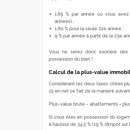
1,65 % par année où vous avez é
années) ;
1,60 % pour la seule 22
e
année ;
9 % par année à partir de la 23
e
ann
Vous ne serez donc exonéré des p
possession du bien !
Calcul de la plus-value immobil
Considérant les deux taxes citées plu
15 en net se fait de la manière suivant
Plus-value brute – abattements = plu
Si vous êtes en possession du loge
à hauteur de 34,5 % (19 % d’impôt sur