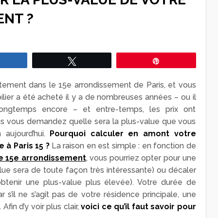
ENT ?
Partagez
Tweetez
Épingle
artement dans le 15
e
arrondissement de Paris, et vous
ier a été acheté il y a de nombreuses années – ou il
longtemps encore – et entre-temps, les prix ont
us vous demandez quelle sera la plus-value que vous
 aujourd’hui.
Pourquoi calculer en amont votre
 à Paris 15 ?
La raison en est simple : en fonction de
e 15
e
arrondissement
, vous pourriez opter pour une
ue sera de toute façon très intéressante) ou décaler
obtenir une plus-value plus élevée). Votre durée de
 s’il ne s’agit pas de votre résidence principale, une
fin d’y voir plus clair,
voici ce qu’il faut savoir pour