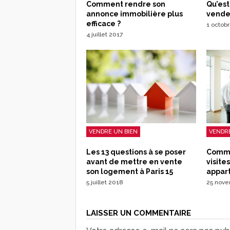
Qu’est
Comment rendre son
vende
annonce immobilière plus
efficace ?
1 octob
4 juillet 2017
VENDRE
VENDRE UN BIEN
Comme
Les 13 questions à se poser
visite
avant de mettre en vente
appar
son logement à Paris 15
25 nov
5 juillet 2018
LAISSER UN COMMENTAIRE