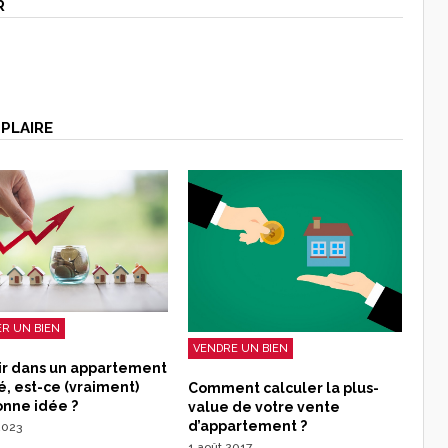
R
PLAIRE
R UN BIEN
VENDRE UN BIEN
ir dans un appartement
, est-ce (vraiment)
Comment calculer la plus-
onne idée ?
value de votre vente
d’appartement ?
2023
1 août 2017