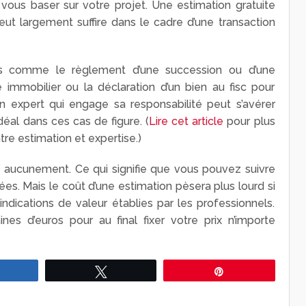
vous baser sur votre projet. Une estimation gratuite
ut largement suffire dans le cadre d’une transaction
ers comme le règlement d’une succession ou d’une
ne immobilier ou la déclaration d’un bien au fisc pour
d’un expert qui engage sa responsabilité peut s’avérer
idéal dans ces cas de figure. (
Lire cet article
pour plus
tre estimation et expertise.)
e aucunement. Ce qui signifie que vous pouvez suivre
. Mais le coût d’une estimation pèsera plus lourd si
dications de valeur établies par les professionnels.
es d’euros pour au final fixer votre prix n’importe
Partagez
Tweetez
Épingle